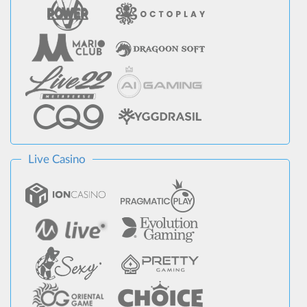
Live Casino