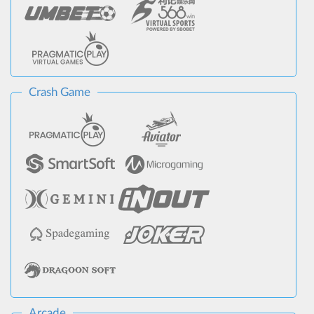
Crash Game
Arcade