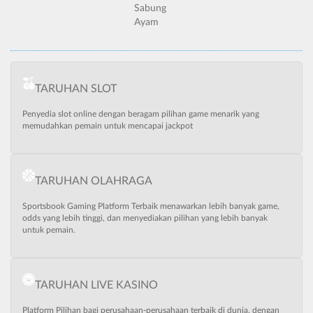
Sabung
Ayam
TARUHAN SLOT
Penyedia slot online dengan beragam pilihan game menarik yang
memudahkan pemain untuk mencapai jackpot
TARUHAN OLAHRAGA
Sportsbook Gaming Platform Terbaik menawarkan lebih banyak game,
odds yang lebih tinggi, dan menyediakan pilihan yang lebih banyak
untuk pemain.
TARUHAN LIVE KASINO
Platform Pilihan bagi perusahaan-perusahaan terbaik di dunia, dengan