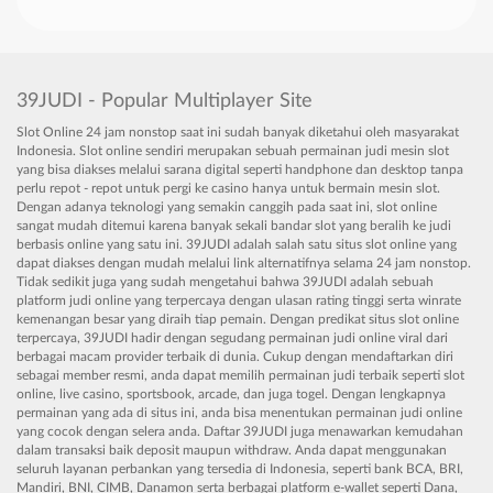
39JUDI - Popular Multiplayer Site
Slot Online 24 jam nonstop saat ini sudah banyak diketahui oleh masyarakat
Indonesia. Slot online sendiri merupakan sebuah permainan judi mesin slot
yang bisa diakses melalui sarana digital seperti handphone dan desktop tanpa
perlu repot - repot untuk pergi ke casino hanya untuk bermain mesin slot.
Dengan adanya teknologi yang semakin canggih pada saat ini, slot online
sangat mudah ditemui karena banyak sekali bandar slot yang beralih ke judi
berbasis online yang satu ini. 39JUDI adalah salah satu situs slot online yang
dapat diakses dengan mudah melalui link alternatifnya selama 24 jam nonstop.
Tidak sedikit juga yang sudah mengetahui bahwa 39JUDI adalah sebuah
platform judi online yang terpercaya dengan ulasan rating tinggi serta winrate
kemenangan besar yang diraih tiap pemain. Dengan predikat situs slot online
terpercaya, 39JUDI hadir dengan segudang permainan judi online viral dari
berbagai macam provider terbaik di dunia. Cukup dengan mendaftarkan diri
sebagai member resmi, anda dapat memilih permainan judi terbaik seperti slot
online, live casino, sportsbook, arcade, dan juga togel. Dengan lengkapnya
permainan yang ada di situs ini, anda bisa menentukan permainan judi online
yang cocok dengan selera anda. Daftar 39JUDI juga menawarkan kemudahan
dalam transaksi baik deposit maupun withdraw. Anda dapat menggunakan
seluruh layanan perbankan yang tersedia di Indonesia, seperti bank BCA, BRI,
Mandiri, BNI, CIMB, Danamon serta berbagai platform e-wallet seperti Dana,