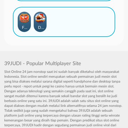
Flying Phoenix
Dragon or Crash
39JUDI - Popular Multiplayer Site
Slot Online 24 jam nonstop saat ini sudah banyak diketahui oleh masyarakat
Indonesia. Slot online sendiri merupakan sebuah permainan judi mesin slot
yang bisa diakses melalui sarana digital seperti handphone dan desktop tanpa
perlu repot - repot untuk pergi ke casino hanya untuk bermain mesin slot.
Dengan adanya teknologi yang semakin canggih pada saat ini, slot online
sangat mudah ditemui karena banyak sekali bandar slot yang beralih ke judi
berbasis online yang satu ini. 39JUDI adalah salah satu situs slot online yang
dapat diakses dengan mudah melalui link alternatifnya selama 24 jam nonstop.
Tidak sedikit juga yang sudah mengetahui bahwa 39JUDI adalah sebuah
platform judi online yang terpercaya dengan ulasan rating tinggi serta winrate
kemenangan besar yang diraih tiap pemain. Dengan predikat situs slot online
terpercaya, 39JUDI hadir dengan segudang permainan judi online viral dari