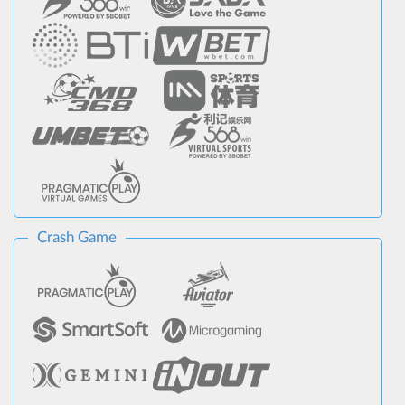
Crash Game