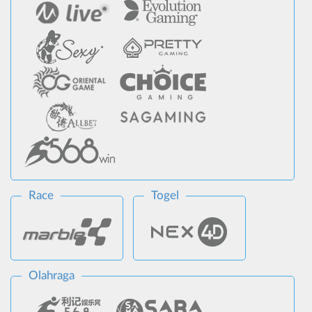
Race
Togel
Olahraga