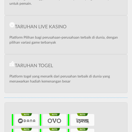
untuk pemain.
TARUHAN LIVE KASINO
Platform Pilihan bagi perusahaan-perusahaan terbaik di dunia, dengan
pilihan variasi game terbanyak
TARUHAN TOGEL
Platform togel yang menarik dari perusahan terbaik di dunia yang
menawarkan hadiah kemenangan besar