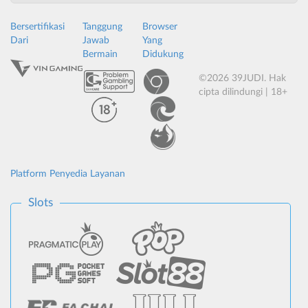
Bersertifikasi
Tanggung
Browser
Dari
Jawab
Yang
Bermain
Didukung
©2026 39JUDI. Hak
cipta dilindungi | 18+
Platform Penyedia Layanan
Slots