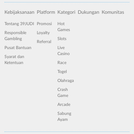
Kebijaksanaan
Platform
Kategori
Dukungan
Komunitas
Tentang 39JUDI
Promosi
Hot
Games
Responsible
Loyalty
Gambling
Slots
Referral
Pusat Bantuan
Live
Casino
Syarat dan
Ketentuan
Race
Togel
Olahraga
Crash
Game
Arcade
Sabung
Ayam