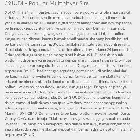
39JUDI - Popular Multiplayer Site
Slot Online 24 jam nonstop saat ini sudah banyak diketahui oleh masyarakat
Indonesia. Slot online sendiri merupakan sebuah permainan judi mesin slot
yang bisa diakses melalui sarana digital seperti handphone dan desktop tanpa
perlu repot - repot untuk pergi ke casino hanya untuk bermain mesin slot.
Dengan adanya teknologi yang semakin canggih pada saat ini, slot online
sangat mudah ditemui karena banyak sekali bandar slot yang beralih ke judi
berbasis online yang satu ini. 39JUDI adalah salah satu situs slot online yang
dapat diakses dengan mudah melalui link alternatifnya selama 24 jam nonstop.
Tidak sedikit juga yang sudah mengetahui bahwa 39JUDI adalah sebuah
platform judi online yang terpercaya dengan ulasan rating tinggi serta winrate
kemenangan besar yang diraih tiap pemain. Dengan predikat situs slot online
terpercaya, 39JUDI hadir dengan segudang permainan judi online viral dari
berbagai macam provider terbaik di dunia. Cukup dengan mendaftarkan diri
sebagai member resmi, anda dapat memilih permainan judi terbaik seperti slot
online, live casino, sportsbook, arcade, dan juga togel. Dengan lengkapnya
permainan yang ada di situs ini, anda bisa menentukan permainan judi online
yang cocok dengan selera anda. Daftar 39JUDI juga menawarkan kemudahan
dalam transaksi baik deposit maupun withdraw. Anda dapat menggunakan
seluruh layanan perbankan yang tersedia di Indonesia, seperti bank BCA, BRI,
Mandiri, BNI, CIMB, Danamon serta berbagai platform e-wallet seperti Dana,
Gopay, OVO, dan Linkaja. Tidak hanya itu saja, sekarang juga sudah tersedia
layanan QRIS yang lebih mempermudah dalam transaksi, hanya dengan scan
saja anda sudah bisa melakukan deposit dan bermain di situs slot online 24 jam
terpercaya 39JUDI.