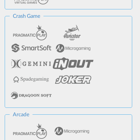
Crash Game
Arcade