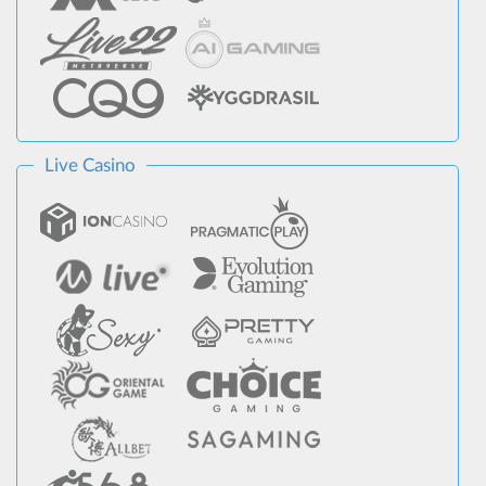
Live Casino