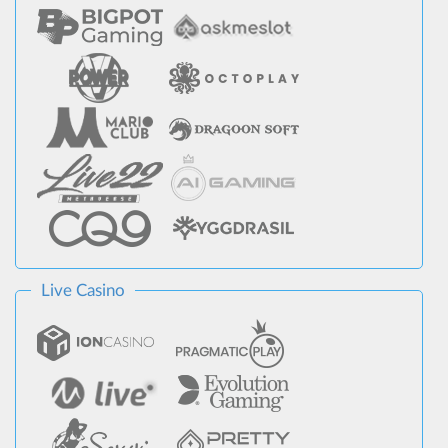
Live Casino