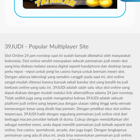
39JUDI - Popular Multiplayer Site
Slot Online 24 jam nonstop saat ini sudah banyak diketahui oleh masyarakat
Indonesia. Slot online sendiri merupakan sebuah permainan judi mesin slot
yang bisa diakses melalui sarana digital seperti handphone dan desktop tanpa
perlu repot - repot untuk pergi ke casino hanya untuk bermain mesin slot.
Dengan adanya teknologi yang semakin canggih pada saat ini, slot online
sangat mudah ditemui karena banyak sekali bandar slot yang beralih ke judi
berbasis online yang satu ini. 39JUDI adalah salah satu situs slot online yang
dapat diakses dengan mudah melalui link alternatifnya selama 24 jam nonstop.
Tidak sedikit juga yang sudah mengetahui bahwa 39JUDI adalah sebuah
platform judi online yang terpercaya dengan ulasan rating tinggi serta winrate
kemenangan besar yang diraih tiap pemain. Dengan predikat situs slot online
terpercaya, 39JUDI hadir dengan segudang permainan judi online viral dari
berbagai macam provider terbaik di dunia. Cukup dengan mendaftarkan diri
sebagai member resmi, anda dapat memilih permainan judi terbaik seperti slot
online, live casino, sportsbook, arcade, dan juga togel. Dengan lengkapnya
permainan yang ada di situs ini, anda bisa menentukan permainan judi online