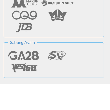
Sabung Ayam