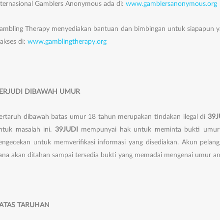
nternasional Gamblers Anonymous ada di:
www.gamblersanonymous.org
ambling Therapy menyediakan bantuan dan bimbingan untuk siapapun yang
iakses di:
www.gamblingtherapy.org
ERJUDI DIBAWAH UMUR
ertaruh dibawah batas umur 18 tahun merupakan tindakan ilegal di
39J
ntuk masalah ini.
39JUDI
mempunyai hak untuk meminta bukti umur 
engecekan untuk memverifikasi informasi yang disediakan. Akun pela
ana akan ditahan sampai tersedia bukti yang memadai mengenai umur an
ATAS TARUHAN