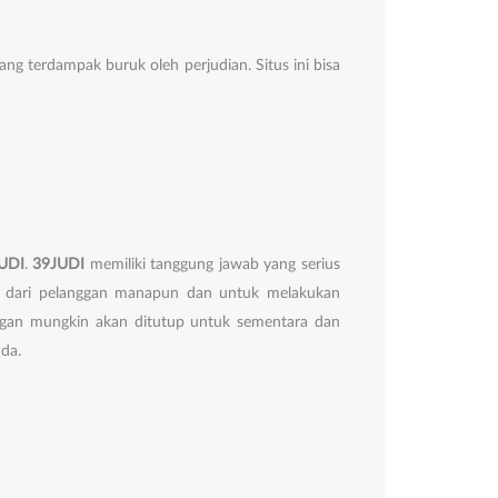
 terdampak buruk oleh perjudian. Situs ini bisa
UDI
.
39JUDI
memiliki tanggung jawab yang serius
dari pelanggan manapun dan untuk melakukan
nggan mungkin akan ditutup untuk sementara dan
da.