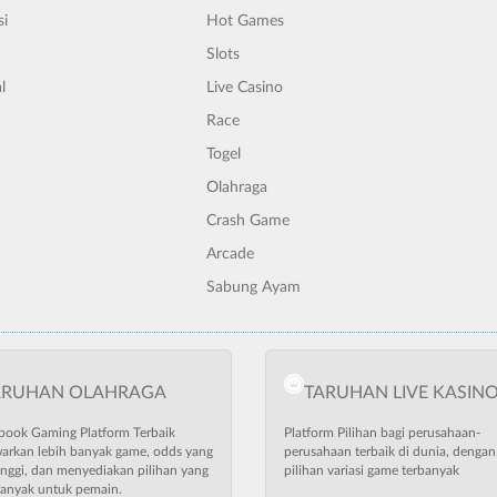
i
Hot Games
Slots
l
Live Casino
Race
Togel
Olahraga
Crash Game
Arcade
Sabung Ayam
ARUHAN OLAHRAGA
TARUHAN LIVE KASIN
book Gaming Platform Terbaik
Platform Pilihan bagi perusahaan-
rkan lebih banyak game, odds yang
perusahaan terbaik di dunia, dengan
tinggi, dan menyediakan pilihan yang
pilihan variasi game terbanyak
banyak untuk pemain.