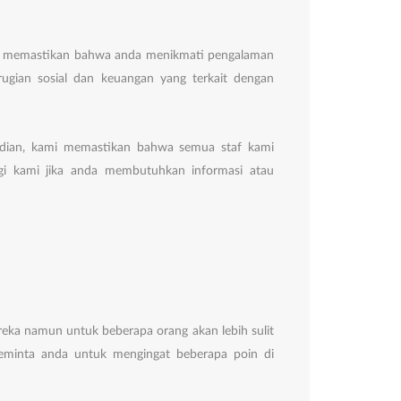
tuk memastikan bahwa anda menikmati pengalaman
rugian sosial dan keuangan yang terkait dengan
dian, kami memastikan bahwa semua staf kami
gi kami jika anda membutuhkan informasi atau
ka namun untuk beberapa orang akan lebih sulit
eminta anda untuk mengingat beberapa poin di