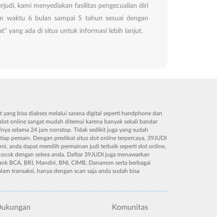
udi, kami menyediakan fasilitas pengecualian diri
 waktu 6 bulan sampai 5 tahun sesuai dengan
 yang ada di situs untuk informasi lebih lanjut.
 yang bisa diakses melalui sarana digital seperti handphone dan
 slot online sangat mudah ditemui karena banyak sekali bandar
tifnya selama 24 jam nonstop. Tidak sedikit juga yang sudah
iap pemain. Dengan predikat situs slot online terpercaya, 39JUDI
, anda dapat memilih permainan judi terbaik seperti slot online,
g cocok dengan selera anda. Daftar 39JUDI juga menawarkan
ank BCA, BRI, Mandiri, BNI, CIMB, Danamon serta berbagai
lam transaksi, hanya dengan scan saja anda sudah bisa
ukungan
Komunitas