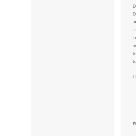
D
D
u
s
j
m
t
t
U
P