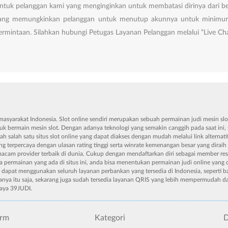
ntuk pelanggan kami yang menginginkan untuk membatasi dirinya dari berj
ang memungkinkan pelanggan untuk menutup akunnya untuk minimum
ermintaan. Silahkan hubungi Petugas Layanan Pelanggan melalui “Live Chat”
masyarakat Indonesia. Slot online sendiri merupakan sebuah permainan judi mesin slot
tuk bermain mesin slot. Dengan adanya teknologi yang semakin canggih pada saat ini,
alah salah satu situs slot online yang dapat diakses dengan mudah melalui link alterna
terpercaya dengan ulasan rating tinggi serta winrate kemenangan besar yang diraih t
macam provider terbaik di dunia. Cukup dengan mendaftarkan diri sebagai member resmi
nya permainan yang ada di situs ini, anda bisa menentukan permainan judi online yan
dapat menggunakan seluruh layanan perbankan yang tersedia di Indonesia, seperti b
hanya itu saja, sekarang juga sudah tersedia layanan QRIS yang lebih mempermudah da
caya 39JUDI.
orm
Kategori
D