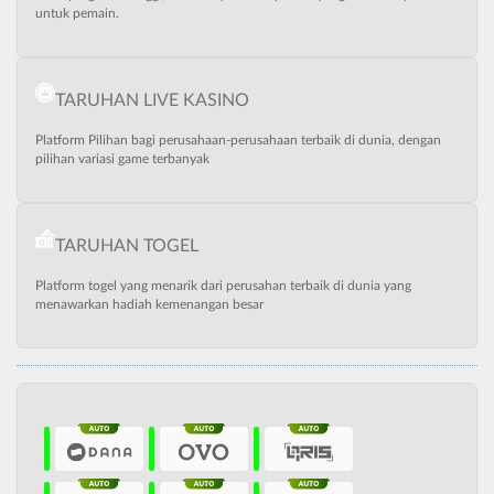
untuk pemain.
TARUHAN LIVE KASINO
Platform Pilihan bagi perusahaan-perusahaan terbaik di dunia, dengan
pilihan variasi game terbanyak
TARUHAN TOGEL
Platform togel yang menarik dari perusahan terbaik di dunia yang
menawarkan hadiah kemenangan besar