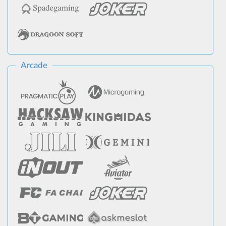
Arcade