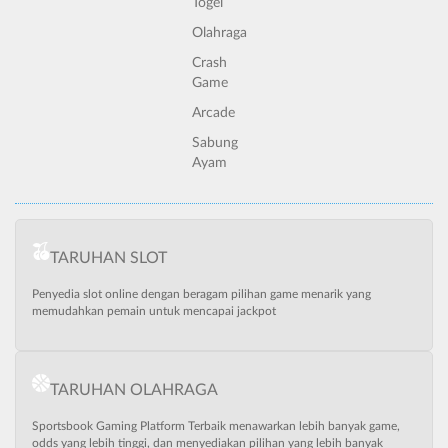
Togel
Olahraga
Crash
Game
Arcade
Sabung
Ayam
TARUHAN SLOT
Penyedia slot online dengan beragam pilihan game menarik yang
memudahkan pemain untuk mencapai jackpot
TARUHAN OLAHRAGA
Sportsbook Gaming Platform Terbaik menawarkan lebih banyak game,
odds yang lebih tinggi, dan menyediakan pilihan yang lebih banyak