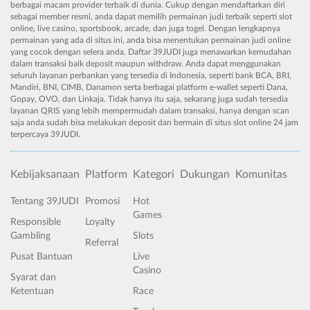
berbagai macam provider terbaik di dunia. Cukup dengan mendaftarkan diri
sebagai member resmi, anda dapat memilih permainan judi terbaik seperti slot
online, live casino, sportsbook, arcade, dan juga togel. Dengan lengkapnya
permainan yang ada di situs ini, anda bisa menentukan permainan judi online
yang cocok dengan selera anda. Daftar 39JUDI juga menawarkan kemudahan
dalam transaksi baik deposit maupun withdraw. Anda dapat menggunakan
seluruh layanan perbankan yang tersedia di Indonesia, seperti bank BCA, BRI,
Mandiri, BNI, CIMB, Danamon serta berbagai platform e-wallet seperti Dana,
Gopay, OVO, dan Linkaja. Tidak hanya itu saja, sekarang juga sudah tersedia
layanan QRIS yang lebih mempermudah dalam transaksi, hanya dengan scan
saja anda sudah bisa melakukan deposit dan bermain di situs slot online 24 jam
terpercaya 39JUDI.
Kebijaksanaan
Platform
Kategori
Dukungan
Komunitas
Tentang 39JUDI
Promosi
Hot
Games
Responsible
Loyalty
Gambling
Slots
Referral
Pusat Bantuan
Live
Casino
Syarat dan
Ketentuan
Race