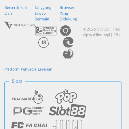
Bersertifikasi
Tanggung
Browser
Dari
Jawab
Yang
Bermain
Didukung
©2026 39JUDI. Hak
cipta dilindungi | 18+
Platform Penyedia Layanan
Slots