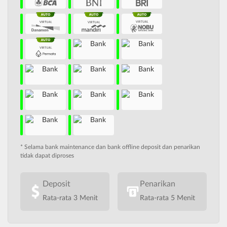
* Selama bank maintenance dan bank offline deposit dan penarikan
tidak dapat diproses
Deposit
Penarikan
Rata-rata 3 Menit
Rata-rata 5 Menit