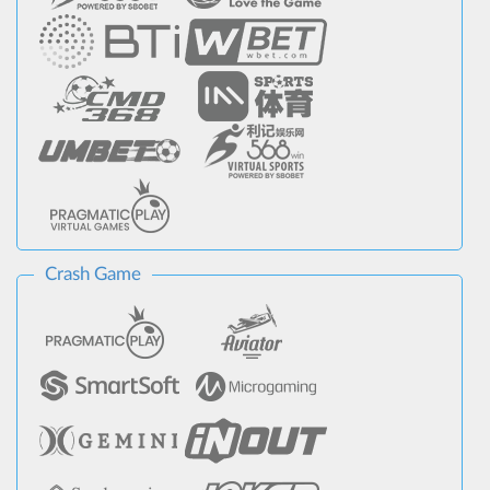
Crash Game