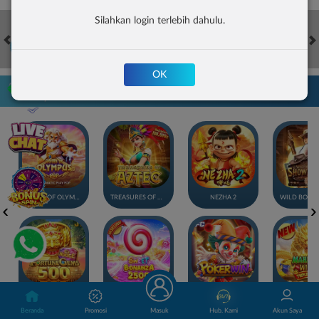
Silahkan login terlebih dahulu.
HOT GAMES
SLOTS
LIVE CASINO
RACE
TOGEL
OL
OK
Game Populer
GATES OF OLYMPUS POP
TREASURES OF AZTEC
NEZHA 2
FORTUNE GEMS 500
SWEET BONANZA 2500
POKER WIN
Beranda
Promosi
Masuk
Hub. Kami
Akun Saya