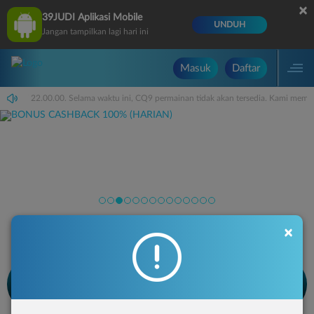
×
39JUDI Aplikasi Mobile
UNDUH
Jangan tampilkan lagi hari ini
Masuk
Daftar
 sampai 22.00.00. Selama waktu ini, CQ9 permainan tidak akan tersedia. Kami mem
×
JACKPOT
PLAY
IDR
12,734,721,381